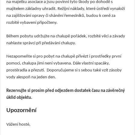
na majetku asociace a jsou povinni tyto škody po dohodě s
majitelem základny uhradit. Režijní náklady, které ústředí vynaloží
na zajišťování opravy či shánění řemeslníků, budou k ceně za
rozbité vybavení připočteny.
Během pobytu udržujte na chalupě pořádek, rozbité věci a závady
nahlaste správci při předávání chalupy.
Nezapomeňte si pro pobyt na chalupě přivézt i prostředky první
pomoci, chalupa jimi není vybavena. Dále vlastní spacáky,
prostěradla
a přezutí. Doporučujeme si s sebou také vzít zásoby
vody alespoň na jeden den.
Rezervujte si prosím před odjezdem dostatek času na závěrečný
úklid objektu.
Upozornění
Vážení hosté,