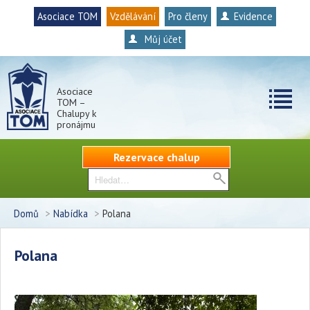
Asociace TOM
Vzdělávání
Pro členy
Evidence
Můj účet
Asociace
TOM –
Chalupy k
pronájmu
Rezervace chalup
Domů
>
Nabídka
>
Polana
Polana