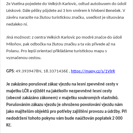
Ze Vsetína pojedete do Velkých Karlovic, odtud autobusem do údolí
Léskové. Dále pěšky půjdete asi 3 km směrem k hřebeni Benešek. V
závěru narazíte na žlutou turistickou značku, usedlost je situována
nedaleko ní.
Jiná možnost: z centra Velkých Karlovic po modré značce do údolí
Miloňov, pak odbočka na žlutou značku a ta vás přivede až na
Polanu. Pro lepší orientaci přikládáme turistickou mapu s
vyznačenou cestou.
GPS
: 49.3939478N, 18.3371436E ,
https://mapy.cz/s/1VlrR
Je zakázáno porušovat zákaz vjezdu na lesní zpevněné cesty v
majetku LČR a vjíždět na jakékoliv nezpevněné lesní cesty
(obecně zakázáno zákonem) v majetku soukromých vlastníků.
Porušováním zákazu vjezdu je ohroženo povolování vjezdu nám
jako majitelům objektů pro potřeby zajištění provozu a údržby. Při
nedodržení tohoto pokynu vám bude naúčtován poplatek 2 000
Kč.