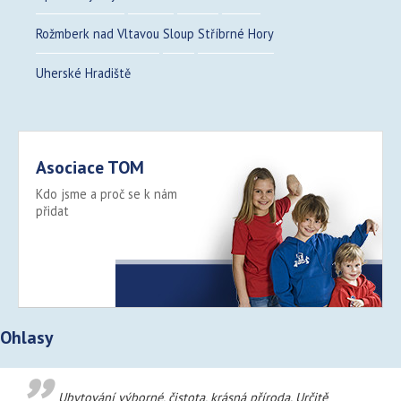
Rožmberk nad Vltavou
Sloup
Stříbrné Hory
Uherské Hradiště
Asociace TOM
Kdo jsme a proč se k nám
přidat
Více >
Ohlasy
Ubytování výborné, čistota, krásná příroda. Určitě