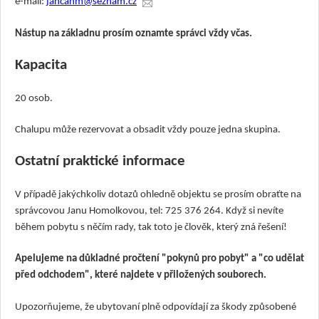
e-mail:
jancahm@seznam.cz
Nástup na základnu prosím oznamte správci vždy včas.
Kapacita
20 osob.
Chalupu může rezervovat a obsadit vždy pouze jedna skupina.
Ostatní praktické informace
V případě jakýchkoliv dotazů ohledně objektu se prosím obraťte na
správcovou Janu Homolkovou, tel: 725 376 264.
Když si nevíte
během pobytu s něčím rady, tak toto je člověk, který zná řešení!
Apelujeme na důkladné pročtení "pokynů pro pobyt" a "co udělat
před odchodem", které najdete v přiložených souborech.
Upozorňujeme, že ubytovaní plně odpovídají za škody způsobené