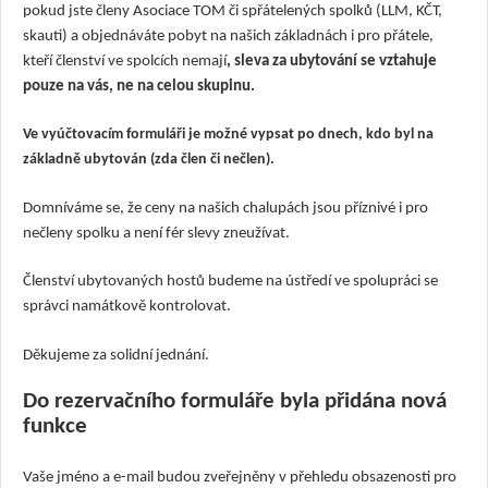
pokud jste členy Asociace TOM či spřátelených spolků (LLM, KČT,
skauti) a objednáváte pobyt na našich základnách i pro přátele,
kteří členství ve spolcích nemají
, sleva za ubytování se vztahuje
pouze na vás, ne na celou skupinu.
Ve vyúčtovacím formuláři je možné vypsat po dnech, kdo byl na
základně ubytován (zda člen či nečlen).
Domníváme se, že ceny na našich chalupách jsou příznivé i pro
nečleny spolku a není fér slevy zneužívat.
Členství ubytovaných hostů budeme na ústředí ve spolupráci se
správci namátkově kontrolovat.
Děkujeme za solidní jednání.
Do rezervačního formuláře byla přidána nová
funkce
Vaše jméno a e-mail budou
zveřejněny v přehledu obsazenosti pro