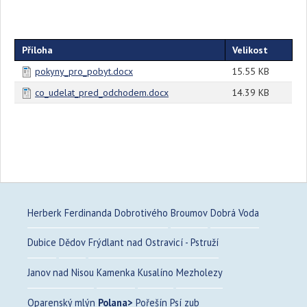
Příloha
Velikost
pokyny_pro_pobyt.docx
15.55 KB
co_udelat_pred_odchodem.docx
14.39 KB
Herberk Ferdinanda Dobrotivého
Broumov
Dobrá Voda
Dubice
Dědov
Frýdlant nad Ostravicí - Pstruží
Janov nad Nisou
Kamenka
Kusalíno
Mezholezy
Oparenský mlýn
Polana
Pořešín
Psí zub