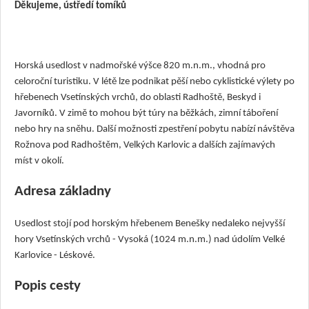
Děkujeme, ústředí tomíků
Horská usedlost v nadmořské výšce 820 m.n.m., vhodná pro
celoroční turistiku. V létě lze podnikat pěší nebo cyklistické výlety po
hřebenech Vsetínských vrchů, do oblasti Radhoště, Beskyd i
Javorníků. V zimě to mohou být túry na běžkách, zimní táboření
nebo hry na sněhu. Další možnosti zpestření pobytu nabízí návštěva
Rožnova pod Radhoštěm, Velkých Karlovic a dalších zajímavých
míst v okolí.
Adresa základny
Usedlost stojí pod horským hřebenem Benešky nedaleko nejvyšší
hory Vsetínských vrchů - Vysoká (1024 m.n.m.) nad údolím Velké
Karlovice - Léskové.
Popis cesty